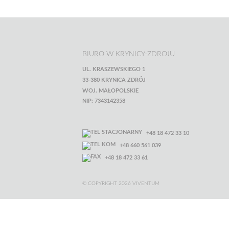
BIURO W KRYNICY-ZDROJU
UL. KRASZEWSKIEGO 1
33-380 KRYNICA ZDRÓJ
WOJ. MAŁOPOLSKIE
NIP: 7343142358
+48 18 472 33 10
+48 660 561 039
+48 18 472 33 61
© COPYRIGHT 2026 VIVENTUM