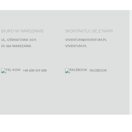
BIURO W WARSZAWIE
SKONTAKTUJ SIĘ Z NAMI
UL. OŚWIATOWA 14/4
VIVENTUM@VIVENTUM.PL
01-366 WARSZAWA
VIVENTUM.PL
+48 608 419 608
FACEBOOK