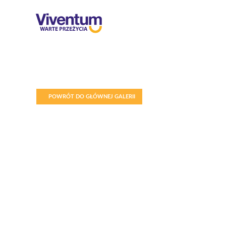
POWRÓT DO GŁÓWNEJ GALERII